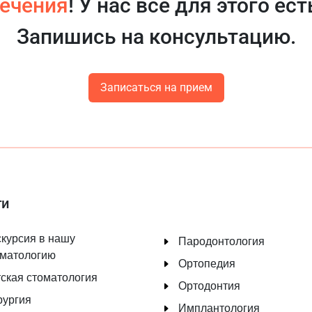
ечения
! У нас всё для этого ест
Запишись на консультацию.
Записаться на прием
ги
курсия в нашу
Пародонтология
оматологию
Ортопедия
ская стоматология
Ортодонтия
рургия
Имплантология