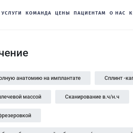
УСЛУГИ
КОМАНДА
ЦЕНЫ
ПАЦИЕНТАМ
О НАС
К
чение
полную анатомию на имплантате
Сплинт -ка
плечевой массой
Сканирование в.ч/н.ч
фрезеровкой