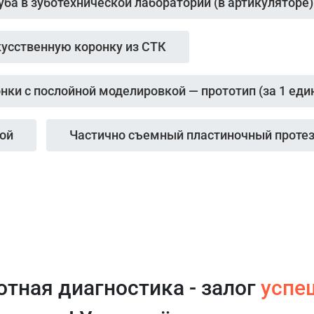
ба в зуботехнической лаборатории (в артикуляторе)
кусственную коронку из СТК
ки с послойной моделировкой — прототип (за 1 еди
ой
Частично съемный пластиночный проте
отная диагностика - залог
успе