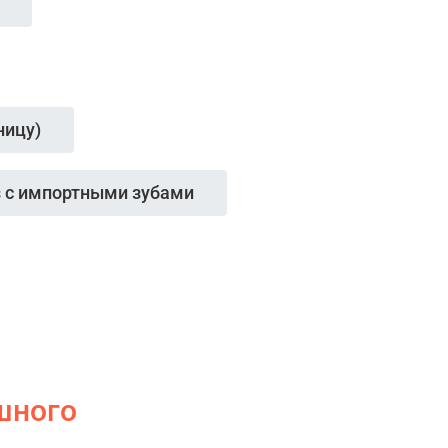
ницу)
з с импортными зубами
шного