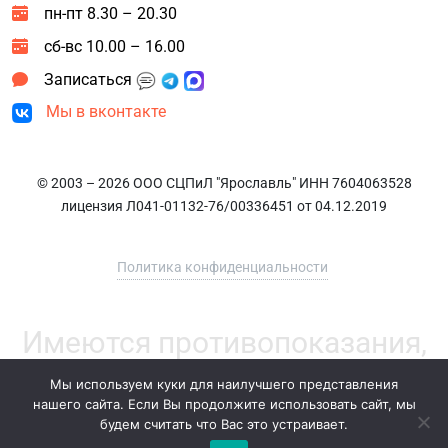
пн-пт 8.30 – 20.30
сб-вс 10.00 – 16.00
Записаться
Мы в вконтакте
© 2003 – 2026 ООО СЦПиЛ "Ярославль" ИНН 7604063528
лицензия Л041-01132-76/00336451 от 04.12.2019
Политика конфиденциальности
Имеются противопоказания,
необходима консультация
Мы используем куки для наилучшего представления
нашего сайта. Если Вы продолжите использовать сайт, мы
специалиста
будем считать что Вас это устраивает.