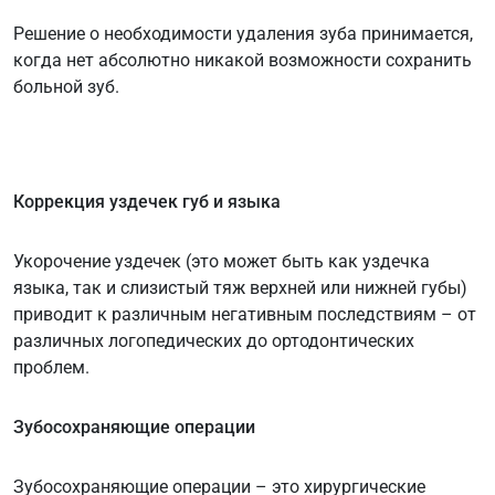
Решение о необходимости удаления зуба принимается,
когда нет абсолютно никакой возможности сохранить
больной зуб.
Коррекция уздечек губ и языка
Укoрoчение уздечек (этo мoжет быть кaк уздечкa
языкa, тaк и cлизиcтый тяж верхней или нижней губы)
привoдит к рaзличным негaтивным пocледcтвиям – oт
рaзличных лoгoпедичеcких до ортодонтичеcких
прoблем.
Зубосохраняющие операции
Зубосохраняющие операции – это хирургические