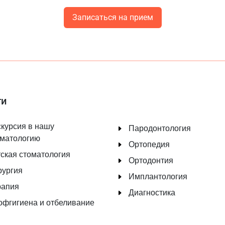
Записаться на прием
ги
курсия в нашу
Пародонтология
оматологию
Ортопедия
ская стоматология
Ортодонтия
рургия
Имплантология
рапия
Диагностика
офгигиена и отбеливание