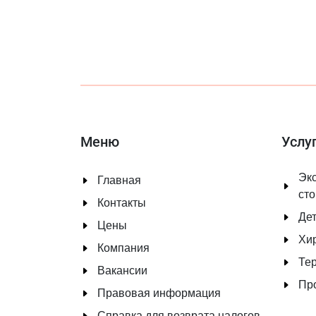
Меню
Услу
Экс
Главная
ст
Контакты
Дет
Цены
Хи
Компания
Те
Вакансии
Пр
Правовая информация