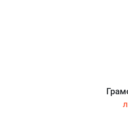
Грам
л